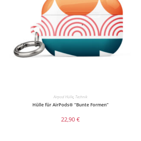
Airpod Hülle
,
Technik
Hülle für AirPods® “Bunte Formen”
22,90
€