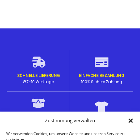
SCHNELLE LIEFERUNG
EINFACHE BEZAHLUNG
Ø 7-10 Werktage
100% Sichere Zahlung
HOHE PRODUKTQUALITÄT
Zustimmung verwalten
EINZIGARTIGE DESIGNS
Lange Haltbarkeit bei den
auf passenden Produkten
Prints
Wir verwenden Cookies, um unsere Website und unseren Service zu
optimieren.