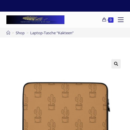
0
>
Shop
>
Laptop-Tasche “Kakteen”
🔍