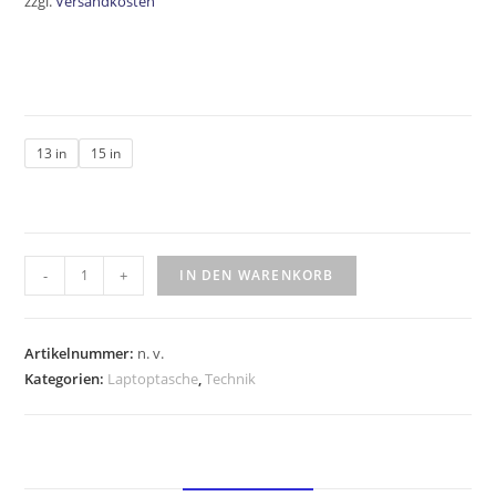
zzgl.
Versandkosten
13 in
15 in
-
+
IN DEN WARENKORB
Artikelnummer:
n. v.
Kategorien:
Laptoptasche
,
Technik