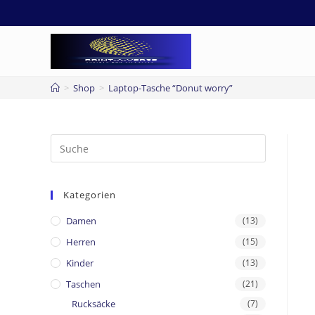
>
Shop
>
Laptop-Tasche “Donut worry”
Kategorien
Damen
(13)
Herren
(15)
Kinder
(13)
Taschen
(21)
Rucksäcke
(7)