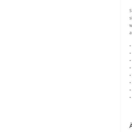
S
s
w
a
•
•
•
•
•
•
•
•