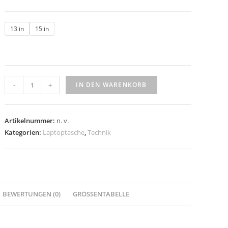
13 in
15 in
-
+
IN DEN WARENKORB
Artikelnummer:
n. v.
Kategorien:
Laptoptasche
,
Technik
BEWERTUNGEN (0)
GRÖSSENTABELLE