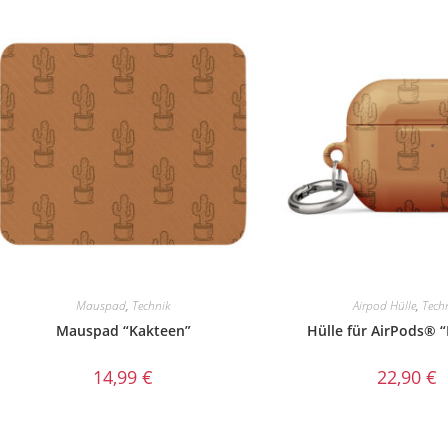
Mauspad
,
Technik
Airpod Hülle
,
Tech
Mauspad “Kakteen”
Hülle für AirPods® 
14,99
€
22,90
€