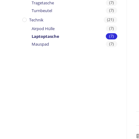
Tragetasche
(7)
Turnbeutel
(7)
Technik
(21)
Airpod Hülle
(7)
Laptoptasche
(7)
Mauspad
(7)