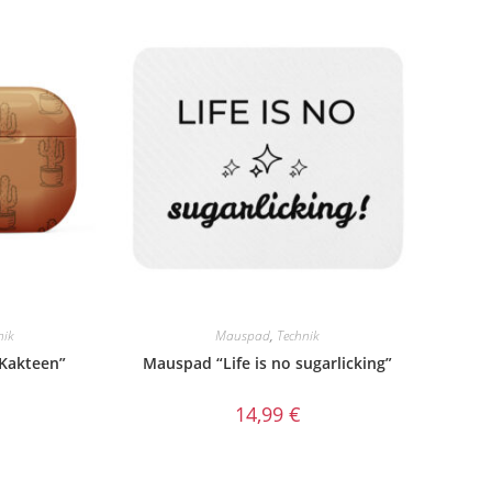
nik
Mauspad
,
Technik
“Kakteen”
Mauspad “Life is no sugarlicking”
14,99
€