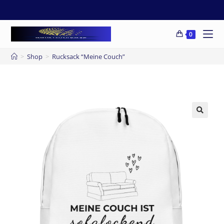
0
>
Shop
>
Rucksack “Meine Couch”
🔍