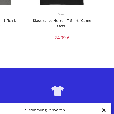
Herren
irt “Ich bin
Klassisches Herren-T-Shirt “Game
t”
Over”
24,99
€
ITÄT
EINZIGARTIGE DESIGNS
Zustimmung verwalten
Prints
auf passenden Produkten