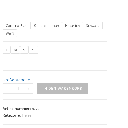
Carolina-Blau
Kastanienbraun
Natürlich
Schwarz
Weiß
L
M
S
XL
Größentabelle
-
+
IN DEN WARENKORB
Artikelnummer:
n. v.
Kategorie:
Herren