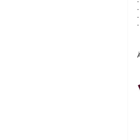
•
•
•
•