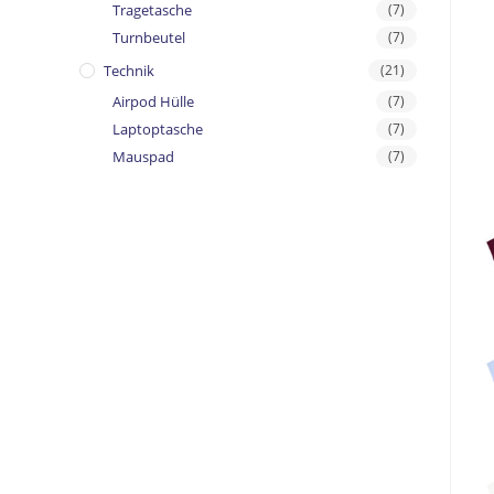
Tragetasche
(7)
Turnbeutel
(7)
Technik
(21)
Airpod Hülle
(7)
Laptoptasche
(7)
Mauspad
(7)