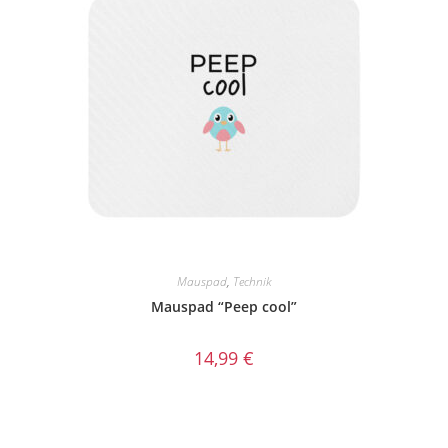
Mauspad
,
Technik
Mauspad “Peep cool”
14,99
€