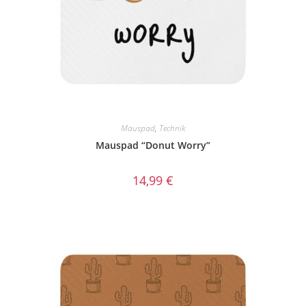
Mauspad
,
Technik
Mauspad “Donut Worry”
14,99
€