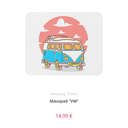
Mauspad
,
Technik
Mauspad “VW”
14,99
€