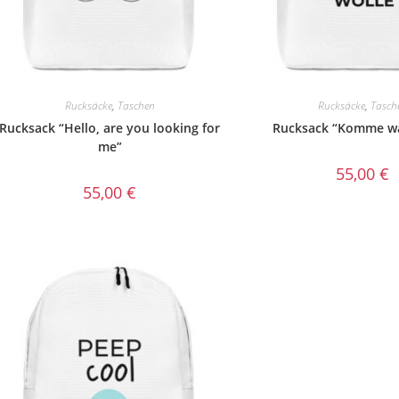
Rucksäcke
,
Taschen
Rucksäcke
,
Tasch
Rucksack “Hello, are you looking for
Rucksack “Komme wa
me”
55,00
€
55,00
€