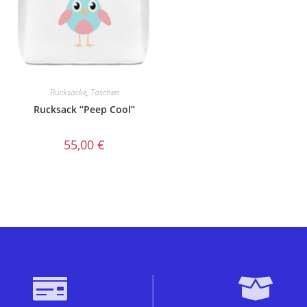
Rucksäcke
,
Taschen
Rucksack “Peep Cool”
55,00
€