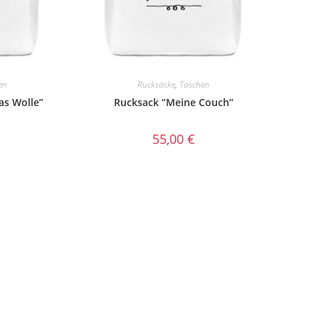
en
Rucksäcke
,
Taschen
s Wolle”
Rucksack “Meine Couch”
55,00
€