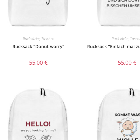
Rucksäcke
,
Taschen
Rucksäcke
,
Tasch
Rucksack “Donut worry”
Rucksack “Einfach mal z
55,00
€
55,00
€