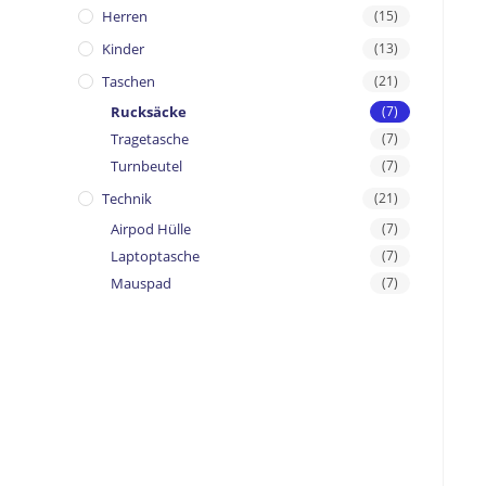
Herren
(15)
Kinder
(13)
Taschen
(21)
Rucksäcke
(7)
Tragetasche
(7)
Turnbeutel
(7)
Technik
(21)
Airpod Hülle
(7)
Laptoptasche
(7)
Mauspad
(7)