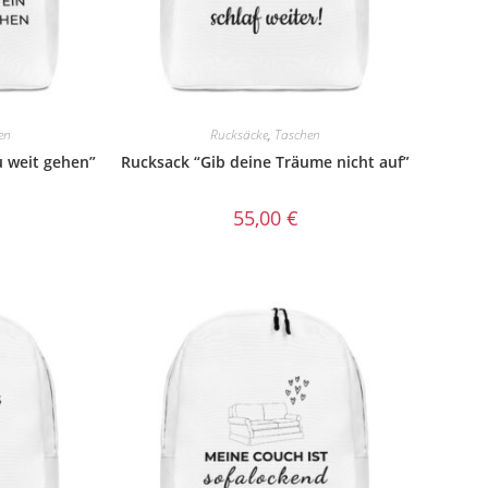
en
Rucksäcke
,
Taschen
u weit gehen”
Rucksack “Gib deine Träume nicht auf”
55,00
€